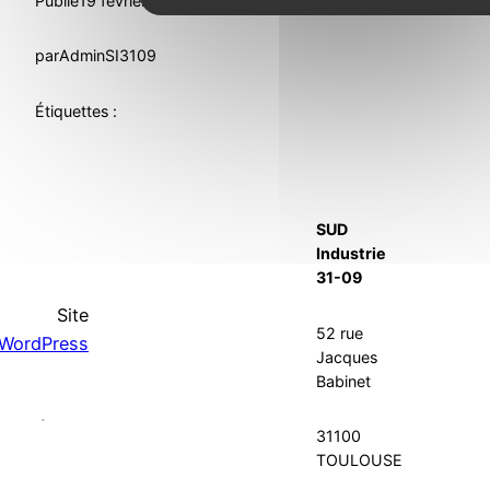
Publié
19 février 2020
dans
News
, 
Retraite
par
AdminSI3109
Étiquettes :
SUD
Industrie
31-09
Site
52 rue
WordPress
Jacques
Babinet
31100
TOULOUSE